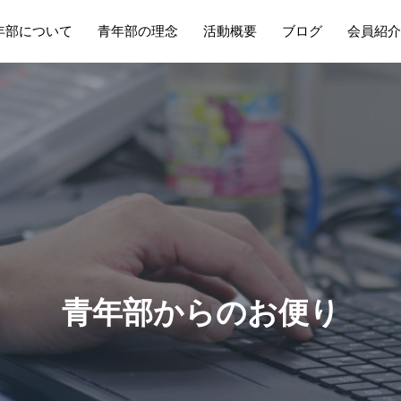
年部について
青年部の理念
活動概要
ブログ
会員紹介
青
年
部
か
ら
の
お
便
り