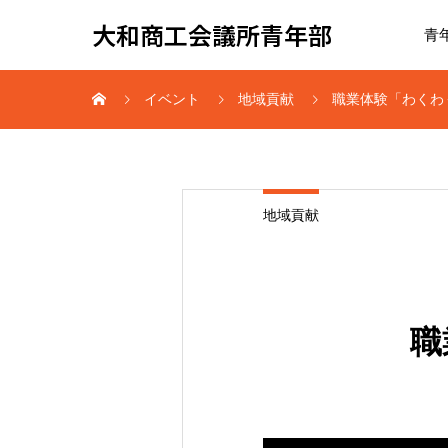
大和商工会議所青年部
青
イベント
地域貢献
職業体験「わくわく
地域貢献
職