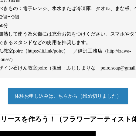
べきもの：電子レンジ、氷水または冷凍庫、タオル、まな板、
2個〜3個
0分
加熱して使う為火傷には充分お気をつけください。スマホやタ
できるスタンドなどの使用を推奨します。
e（https://lit.link/poire） ／伊沢工務店（http://izawa-
nhouse/）
石けん教室poire（担当：ふじしまりな poire.soap@gmail.
体験お申し込みはこちらから（締め切りました）
スリースを作ろう！（フラワーアーティスト