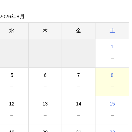
2026年8月
水
木
金
土
1
－
5
6
7
8
－
－
－
－
12
13
14
15
－
－
－
－