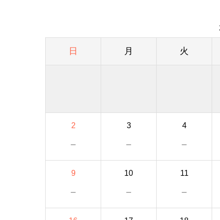
日
月
火
2
3
4
－
－
－
9
10
11
－
－
－