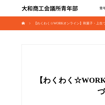
大和商工会議所青年部
青
【わくわく☆WORKオンライン】和菓子・上生
【わくわく☆WOR