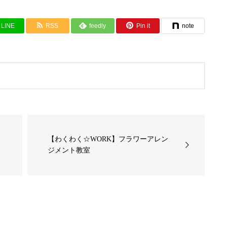
LINE
RSS
feedly
Pin it
note
【わくわく☆WORK】フラワーアレン
ジメント教室