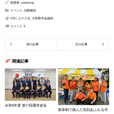
投稿者:
yamatoyeg
イベント
,
活動報告
YEG
,
エクスポ
,
大和青年会議所
コメント:
0
関連記事
令和8年度 第57回通常総会
新体制で挑んだ笑顔あふれる市